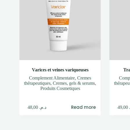
Varices et veines variqueuses
Tra
Complement Alimentaire
,
Cremes
Compl
thérapeutiques
,
Cremes, gels & serums
,
thérapeu
Produits Cosmetiques
Read more
48,00
د.م.
49,00