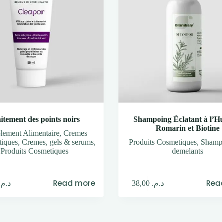
itement des points noirs
Shampoing Éclatant à l’Hu
Romarin et Biotine
ement Alimentaire
,
Cremes
tiques
,
Cremes, gels & serums
,
Produits Cosmetiques
,
Shampo
Produits Cosmetiques
demelants
Read more
Rea
د.م.
38,00
د.م.