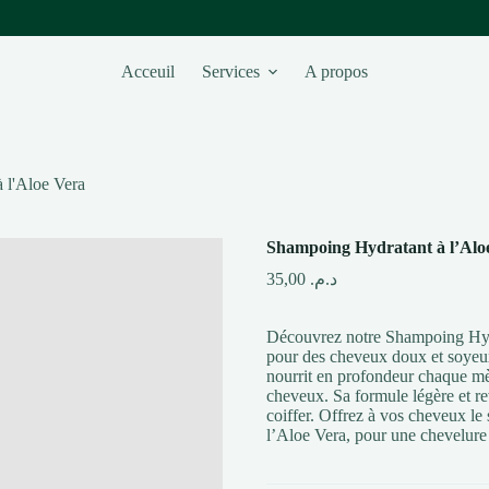
Acceuil
Services
A propos
 l'Aloe Vera
Shampoing Hydratant à l’Alo
35,00
د.م.
Découvrez notre Shampoing Hydra
pour des cheveux doux et soyeux
nourrit en profondeur chaque mèc
cheveux. Sa formule légère et revi
coiffer. Offrez à vos cheveux le
l’Aloe Vera, pour une chevelure é