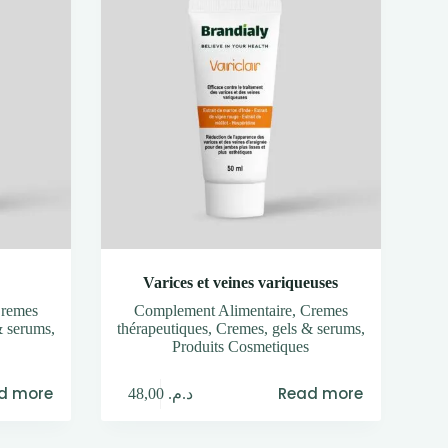
Varices et veines variqueuses
remes
Complement Alimentaire
,
Cremes
& serums
,
thérapeutiques
,
Cremes, gels & serums
,
Produits Cosmetiques
d more
Read more
48,00
د.م.