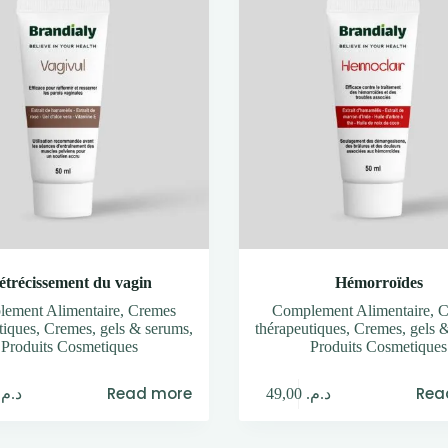
étrécissement du vagin
Hémorroïdes
ement Alimentaire
,
Cremes
Complement Alimentaire
,
C
tiques
,
Cremes, gels & serums
,
thérapeutiques
,
Cremes, gels 
Produits Cosmetiques
Produits Cosmetiques
Read more
Rea
د.م.
49,00
د.م.