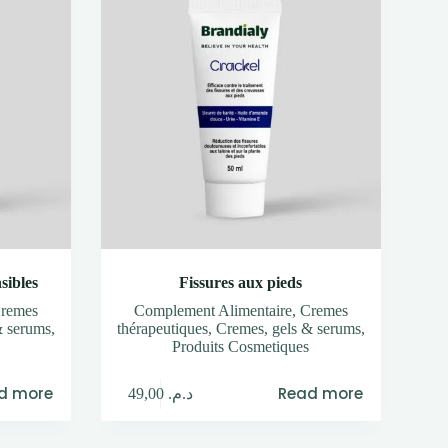
sibles
Fissures aux pieds
remes
Complement Alimentaire
,
Cremes
& serums
,
thérapeutiques
,
Cremes, gels & serums
,
Produits Cosmetiques
d more
Read more
49,00
د.م.