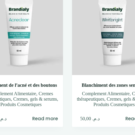
ent de l’acné et des boutons
Blanchiment des zones sen
ement Alimentaire
,
Cremes
Complement Alimentaire
,
C
tiques
,
Cremes, gels & serums
,
thérapeutiques
,
Cremes, gels 
Produits Cosmetiques
Produits Cosmetiques
Read more
Rea
د.م.
50,00
د.م.