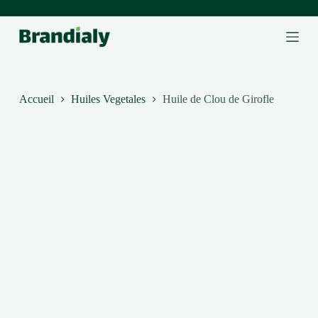
P
a
s
s
e
r
a
Accueil
Huiles Vegetales
Huile de Clou de Girofle
u
c
o
n
t
e
n
u