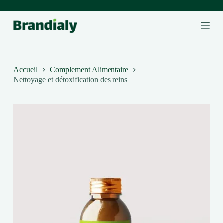
P
a
s
s
e
r
a
Accueil
Complement Alimentaire
u
Nettoyage et détoxification des reins
c
o
n
t
e
n
u