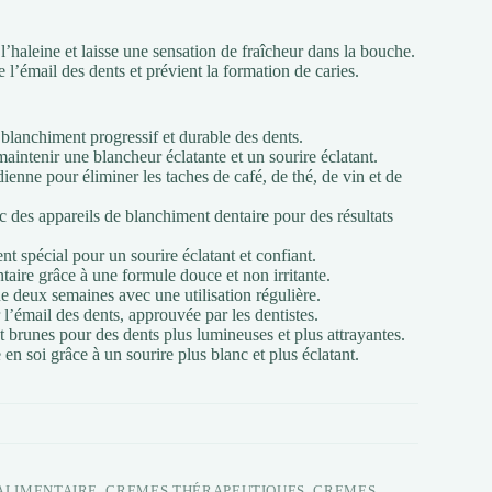
 l’haleine et laisse une sensation de fraîcheur dans la bouche.
l’émail des dents et prévient la formation de caries.
 blanchiment progressif et durable des dents.
 maintenir une blancheur éclatante et un sourire éclatant.
dienne pour éliminer les taches de café, de thé, de vin et de
c des appareils de blanchiment dentaire pour des résultats
t spécial pour un sourire éclatant et confiant.
ntaire grâce à une formule douce et non irritante.
ue deux semaines avec une utilisation régulière.
l’émail des dents, approuvée par les dentistes.
t brunes pour des dents plus lumineuses et plus attrayantes.
en soi grâce à un sourire plus blanc et plus éclatant.
ALIMENTAIRE
,
CREMES THÉRAPEUTIQUES
,
CREMES,