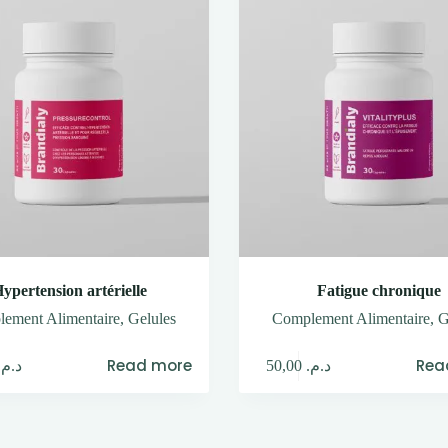
ypertension artérielle
Fatigue chronique
ement Alimentaire
,
Gelules
Complement Alimentaire
,
G
Read more
Rea
د.م.
50,00
د.م.