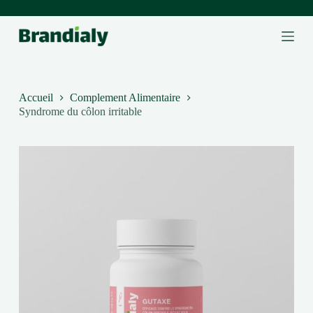
P
a
s
s
e
r
a
Accueil
Complement Alimentaire
u
Syndrome du côlon irritable
c
o
n
t
e
n
u