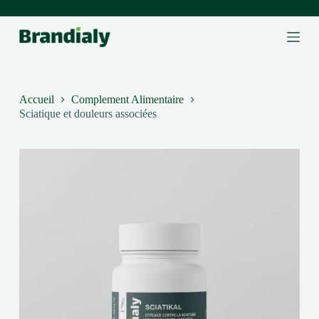
P
a
s
s
e
r
a
Accueil
Complement Alimentaire
u
Sciatique et douleurs associées
c
o
n
t
e
n
u