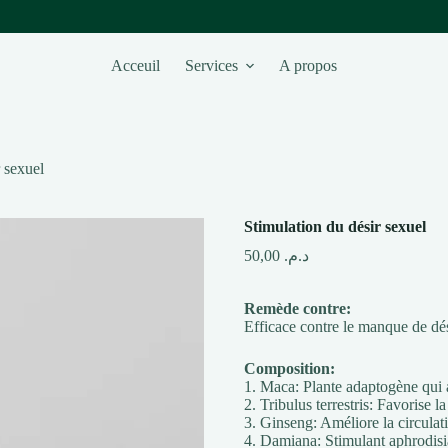
Acceuil
Services
A propos
r sexuel
Stimulation du désir sexuel
50,00
د.م.
Remède contre:
Efficace contre le manque de dési
Composition:
1. Maca: Plante adaptogène qui a
2. Tribulus terrestris: Favorise l
3. Ginseng: Améliore la circulati
4. Damiana: Stimulant aphrodisiaq